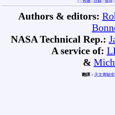
<
|
舊圖
|
目錄
|
搜尋
Authors & editors:
Ro
Bonne
NASA Technical Rep.:
J
A service of:
L
&
Mich
翻譯：
天文實驗室