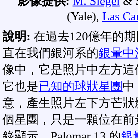
影像提供:
M. Siegel
& S
(Yale),
Las Ca
說明:
在過去120億年的
直在我們銀河系的
銀暈中
像中，它是照片中左方這
它也是
已知的球狀星團
中
意，產生照片左下方芒狀
個星團，只是一顆位在前景
錄顯示，Palomar 13 的
銀