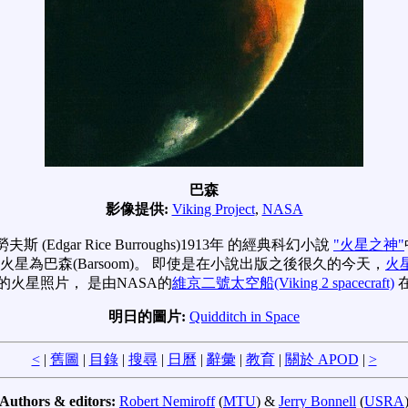
巴森
影像提供:
Viking Project
,
NASA
 (Edgar Rice Burroughs)1913年 的經典科幻小說
"火星之神"
火星為巴森(Barsoom)。 即使是在小說出版之後很久的今天，
火
火星照片， 是由NASA的
維京二號太空船(Viking 2 spacecraft)
在
明日的圖片:
Quidditch in Space
<
|
舊圖
|
目錄
|
搜尋
|
日曆
|
辭彙
|
教育
|
關於 APOD
|
>
Authors & editors:
Robert Nemiroff
(
MTU
) &
Jerry Bonnell
(
USRA