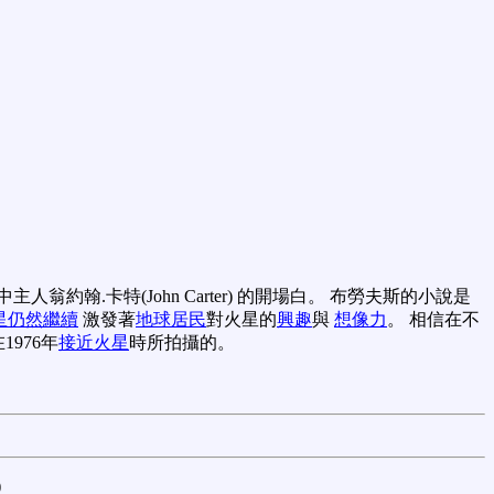
中主人翁約翰.卡特(John Carter) 的開場白。 布勞夫斯的小說是
星仍然繼續
激發著
地球居民
對火星的
興趣
與
想像力
。 相信在不
1976年
接近火星
時所拍攝的。
)