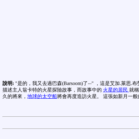
說明:
"是的，我又去過巴森(Barsoom)了‧‧‧" ，這是艾加.萊思.布勞夫斯
描述主人翁卡特的火星探險故事，而故事中的
火星的居民
就稱
久的將來，
地球的太空船
將會再度造訪火星。 這張如新月一般的