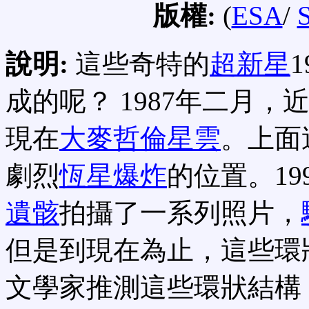
版權:
(
ESA
/
說明:
這些奇特的
超新星
成的呢？ 1987年二月
現在
大麥哲倫星雲
。上面
劇烈
恆星爆炸
的位置。19
遺骸
拍攝了一系列照片，
但是到現在為止，這些環
文學家推測這些環狀結構