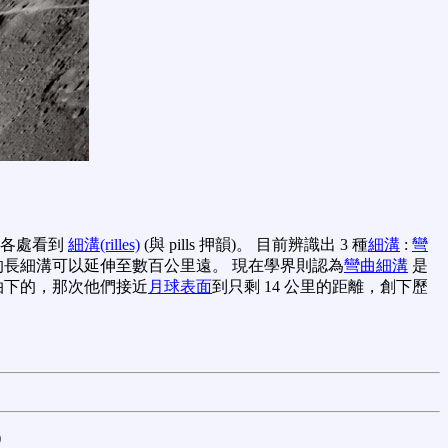
各處看到
細溝(rilles)
(與 pills 押韻)。 目前辨識出 3 種
細溝
:
彎
長細溝可以延伸至數百公里遠。 現在學界則認為
彎曲細溝
是
9年拍下的，那次他們接近
月球表面
到只剩 14 公里的距離，創下歷
)