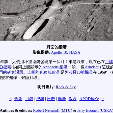
月面的細溝
影像提供:
Apollo 10
,
NASA
0 多年前，人們用小望遠鏡發現第一個月面細溝以來，現在已在
月球
直細溝
則如同上圖顯示的
Ariadaeus 細溝
一般， 像
Ariadaeus
這樣的
門的研究課題
。
上圖的直線形細溝
是
阿波羅10號機員
在 196
的豐富知識，登陸月球。
明日圖片:
Rock & Sky
<
|
舊圖
|
目錄
|
搜尋
|
日曆
|
辭彙
|
教育
|
APOD簡介
|
>
Authors & editors:
Robert Nemiroff
(
MTU
) &
Jerry Bonnell
(
USRA