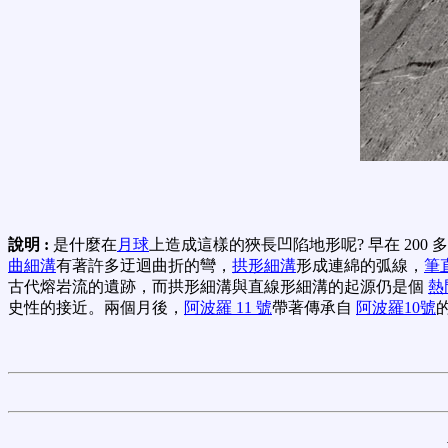
說明 :
是什麼在
月球
上造成這樣的狹長凹陷地形呢? 早在 20
曲細溝
有著許多迂迴曲折的彎，
拱形細溝
形成連綿的弧線，
筆
古代熔岩流的遺跡，而拱形細溝與直線形細溝的起源仍是個
熱
史性的接近。兩個月後，
阿波羅 11 號
帶著傳承自
阿波羅10號