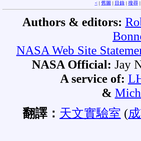
<
|
舊圖
|
目錄
|
搜尋
Authors & editors:
Ro
Bonne
NASA Web Site Statement
NASA Official:
Jay N
A service of:
L
&
Mich
翻譯：
天文實驗室
(
成