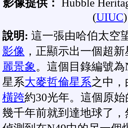
影像提供：
Hubble Herita
(
UIUC
)
說明:
這一張由哈伯太空
影像
，正顯示出一個超新
麗景象
。這個目錄編號為
星系
大麥哲倫星系
之中，
橫跨
約30光年。這個原
幾千年前就到達地球了，