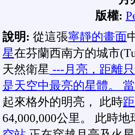
版權:
P
說明:
從這張
寧靜的畫面
星
在芬蘭西南方的城市(Tu
天然衛星
---月亮，距離只
是天空中最亮的星體。 
起來格外的明亮， 此時
距
64,000,000公里。 
空站
正在穿越月亮及火星