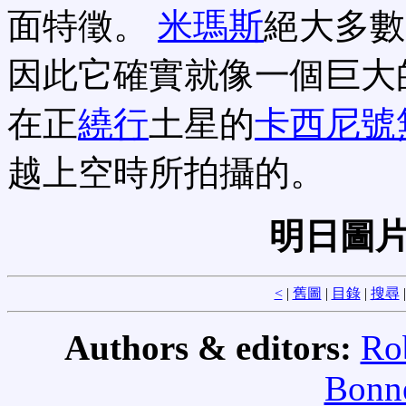
面特徵。
米瑪斯
絕大多數
因此它確實就像一個巨大
在正
繞行
土星的
卡西尼號
越上空時所拍攝的。
明日圖
<
|
舊圖
|
目錄
|
搜尋
Authors & editors:
Ro
Bonne