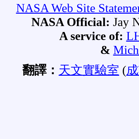
NASA Web Site Statement
NASA Official:
Jay N
A service of:
L
&
Mich
翻譯：
天文實驗室
(
成