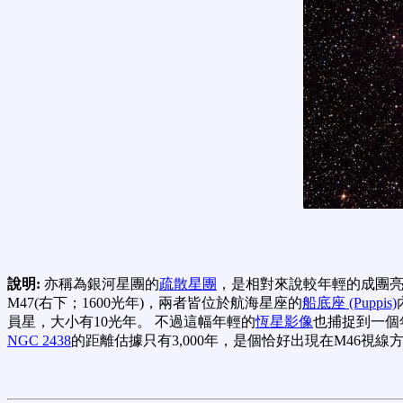
說明:
亦稱為銀河星團的
疏散星團
，是相對來說較年輕的成團
M47(右下；1600光年)，兩者皆位於航海星座的
船底座 (Puppis)
員星，大小有10光年。 不過這幅年輕的
恆星影像
也捕捉到一個
NGC 2438
的距離估據只有3,000年，是個恰好出現在M46視線