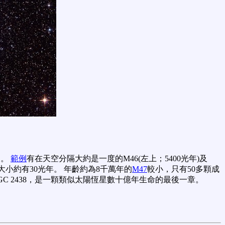
近。
範例
有在天空分隔大約是一度的M46(左上；5400光年)及
小約有30光年。 年齡約為8千萬年的
M47
較小，只有50多顆成
GC 2438，是一顆類似太陽恆星數十億年生命的最後一章。