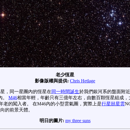
老少恆星
影像版權與提供:
Chris Hetlage
亮星，同一星團內的恆星在
同一時間誕生
於我們銀河系的盤面附
內。
M46
相當年輕，年齡只有三億年左右，由數百顆恆星組成，大
年老的闖入者。 在M46內的小型雲氣團，實際上是
行星狀星雲
N
方向的前景天體。
明日的圖片:
my three suns