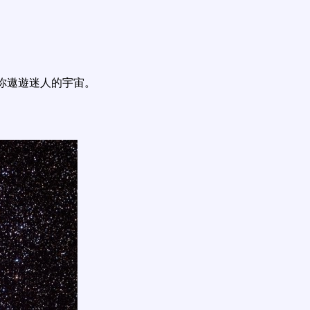
你遨遊迷人的宇宙。