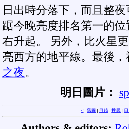
日出時分落下，而且整夜
踞今晚亮度排名第一的位
右升起。 另外，比火星
亮西方的地平線。最後，
之夜
。
明日圖片：
sp
<
|
舊圖
|
目錄
|
搜尋
|
日
Authors & editors:
Ro