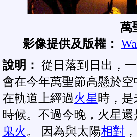
萬
影像提供及版權：
Wa
說明：
從日落到日出，一
會在今年萬聖節高懸於空
在軌道上經過
火星
時，是
時候。不過今晚，火星還
鬼火
。 因為與太陽
相對
，