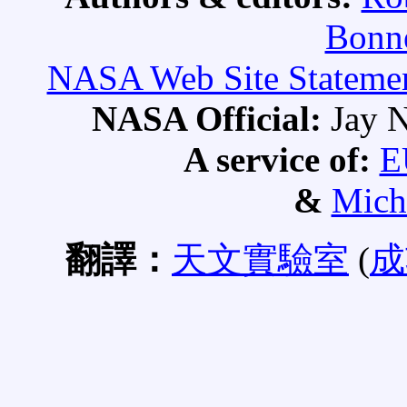
Bonne
NASA Web Site Statement
NASA Official:
Jay N
A service of:
E
&
Mich
翻譯：
天文實驗室
(
成