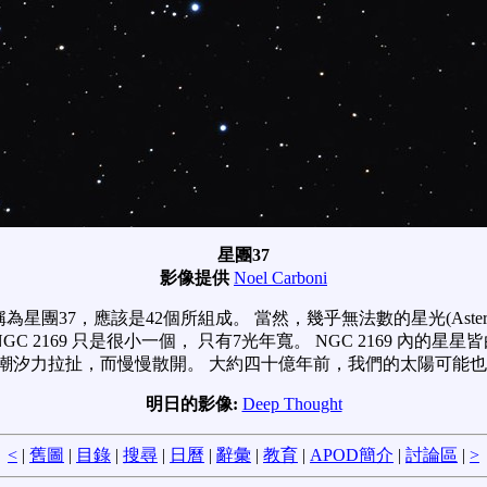
星團37
影像提供
Noel Carboni
為星團37，應該是42個所組成。 當然，幾乎無法數的星光(Aster
 2169 只是很小一個， 只有7光年寬。 NGC 2169 內的星
潮汐力拉扯，而慢慢散開。 大約四十億年前，我們的太陽可能
明日的影像:
Deep Thought
<
|
舊圖
|
目錄
|
搜尋
|
日曆
|
辭彙
|
教育
|
APOD簡介
|
討論區
|
>