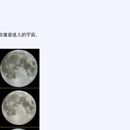
你遨遊迷人的宇宙。