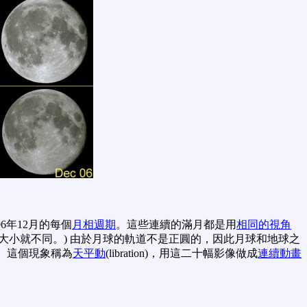
6年12月的每個
月相週期
。這些連續的滿月都是用
相同的視角
亮大小就不同。) 由於月球的軌道不是正圓的，因此月球和地球之
。這個現象稱為
天平動
(libration)，用這二十幅影像做成
連續動畫