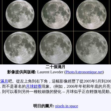
二十個滿月
影像提供與版權:
Laurent Laveder (
PhotoAstronomique.net
)
個
滿月
吧。從左上角到右下角，這幅影像經歷了從2005年5月到200
，而不是著名的
月球錯覺
現象。(例如，2006年年初和年底的月
則可以看到另外一種較細微的變化 -- 月球似乎正在輕微地晃動
明日的圖片:
pixels in space