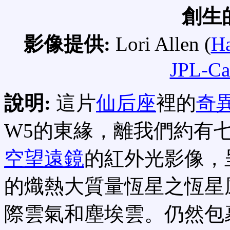
創生
影像提供:
Lori Allen (
Ha
JPL-Ca
說明:
這片
仙后座
裡的
奇
W5的東緣，離我們約有
空望遠鏡
的紅外光影像，
的熾熱大質量恆星之恆星
際雲氣和塵埃雲。仍然包