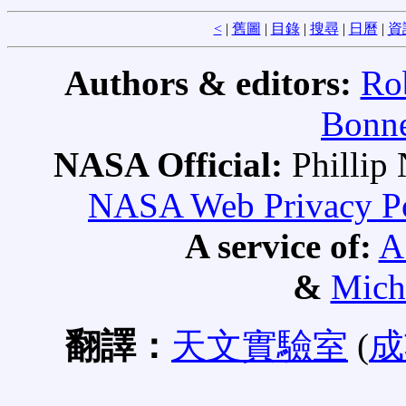
<
|
舊圖
|
目錄
|
搜尋
|
日曆
|
資
Authors & editors:
Ro
Bonne
NASA Official:
Philli
NASA Web Privacy Pol
A service of:
A
&
Mich
翻譯：
天文實驗室
(
成