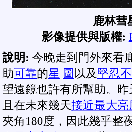
鹿林彗
影像提供與版權:
說明:
今晚走到門外來看
助
可靠
的
星
圖
以及
堅忍不
望遠鏡也許有所幫助。昨
且在未來幾天
接近最大亮
夾角180度，因此幾乎整