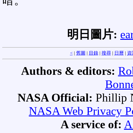
暗。
明日圖片:
ea
<
|
舊圖
|
目錄
|
搜尋
|
日曆
|
資
Authors & editors:
Ro
Bonne
NASA Official:
Philli
NASA Web Privacy Pol
A service of:
A