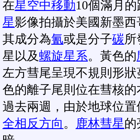
在
星空中移動
10個滿月
星
影像拍攝於美國新墨西
其成分為
氰
或是分子
碳
所
星以及
螺旋星系
。黃色的
左方彗尾呈現不規則形狀
色的離子尾則位在彗核的
過去兩週，由於地球位置
全相反方向
。
鹿林彗星
的