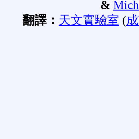
&
Mich
翻譯：
天文實驗室
(
成