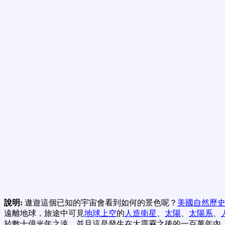
說明:
遨遊這個已知的宇宙會看到如何的景色呢？
美國自然歷
遠離地球，旅途中可見
地球上空
的
人造衛星
、
太陽
、
太陽系
、
於數十億光年之遠，並且這是發生在大霹靂之後的一百萬年內