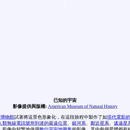
已知的宇宙
影像提供與版權:
American Museum of Natural History
史博物館
試著將這景色形象化，在這段旅程中製作了如
現代電影
人類無線電訊號所到達的最遠位置
、
銀河系
、
鄰近星系
、
遙遠星
。影像中頻繁地使用
數位宇宙地圖集
的影像，其中每個星體都有