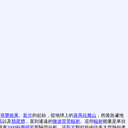
的視覺效果
。
影片
的起始，從地球上的
喜馬拉雅山
，然後急遽地
系
以及
類星體
，直到遙遠的
微波背景輻射
。這些
輻射
能量是來自
經過
2009科學研究
所驗證分析。這
影片
類似於由許多太空熱好者