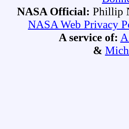
NASA Official:
Philli
NASA Web Privacy Pol
A service of:
A
&
Mich