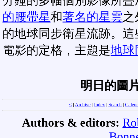
分鐘的多幅個別影像所疊
的腰帶星
和
著名的星雲
之
的地球同步衛星流跡。這
電影的定格，主題是
地球
明日的圖片
<
|
Archive
|
Index
|
Search
|
Calen
Authors & editors:
Ro
Bonne