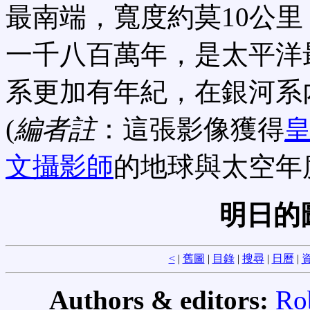
最南端，寬度約莫10公
一千八百萬年，是太平洋
系更加有年紀，在銀河系
(
編者註
：這張影像獲得
皇
文攝影師
的地球與太空年
明日的
<
|
舊圖
|
目錄
|
搜尋
|
日曆
|
資
Authors & editors:
Ro