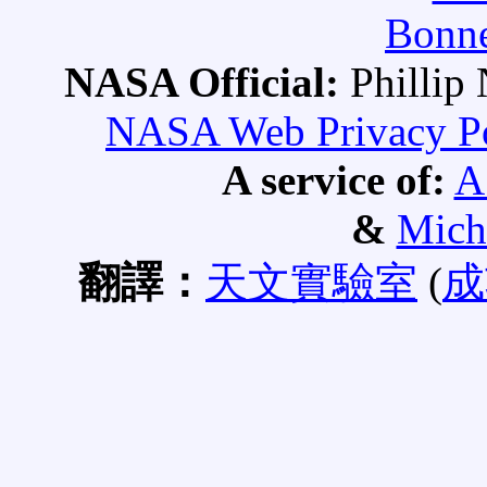
Bonne
NASA Official:
Philli
NASA Web Privacy Pol
A service of:
A
&
Mich
翻譯：
天文實驗室
(
成