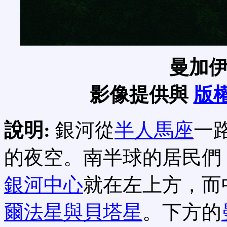
曼加
影像提供與
版
說明:
銀河從
半人馬座
一
的夜空。南半球的居民們
銀河中心
就在左上方，而
爾法星與貝塔星
。下方的