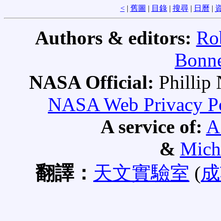
<
|
舊圖
|
目錄
|
搜尋
|
日曆
|
資
Authors & editors:
Ro
Bonne
NASA Official:
Philli
NASA Web Privacy Pol
A service of:
A
&
Mich
翻譯：
天文實驗室
(
成