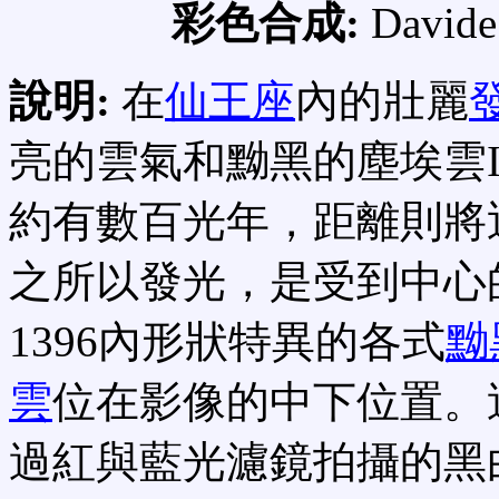
彩色合成:
Davide 
說明:
在
仙王座
內的壯麗
亮的雲氣和黝黑的塵埃雲IC
約有數百光年，距離則將
之所以發光，是受到中心
1396內形狀特異的各式
黝
雲
位在影像的中下位置。
過紅與藍光濾鏡拍攝的黑