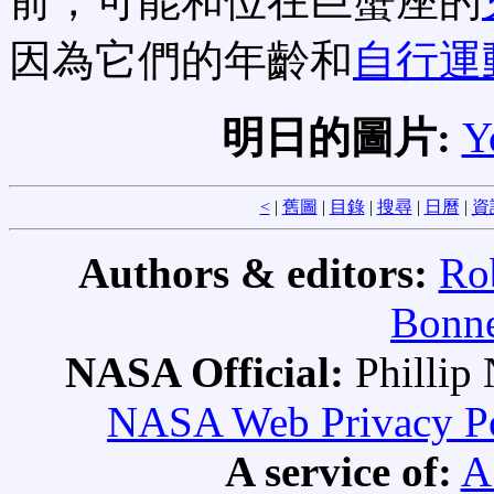
前，可能和位在巨蟹座的
因為它們的年齡和
自行運
明日的圖片:
Y
<
|
舊圖
|
目錄
|
搜尋
|
日曆
|
資
Authors & editors:
Ro
Bonne
NASA Official:
Philli
NASA Web Privacy Pol
A service of:
A