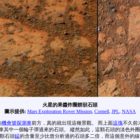
火星的果醬炸圈餅狀石頭
圖示提供:
Mars Exploration Rover Mission
,
Cornell
,
JPL
,
NASA
的
機會號探測車
前方，真的就出現這種景觀。 而上面
這塊
不久前
車其中一個輪子彈過來的石頭。 縱然如此，這顆石頭的淡色外
顆石頭
錳
的含量至少比曾分析過的石頭多二倍，而這個意外的線