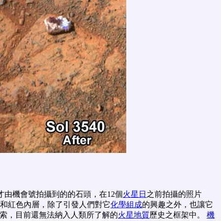
才由機會號拍攝到的的石頭，在12個
火星日
之前拍攝的照片
圈和紅色內層，除了引發人們對它
化學組成
的興趣之外，也讓它
索，目前還無法納入人類所了解的
火星地質
歷史之框架中。
機