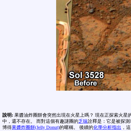
說明:
果醬油炸圈餅會突然出現在火星上嗎？ 現在正探索火星
中，還不存在。 而對這個有趣謎團的
乏味
詮釋是：它是被探測
博得
果醬炸圈餅(Jelly Donut)
的暱稱。 後續的
化學分析指出
，這