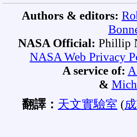
Authors & editors:
Ro
Bonne
NASA Official:
Philli
NASA Web Privacy Pol
A service of:
A
&
Mich
翻譯：
天文實驗室
(
成