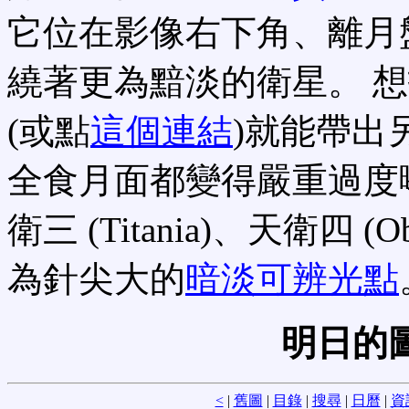
它位在影像右下角、離月
繞著更為黯淡的衛星。 
(或點
這個連結
)就能帶出
全食月面都變得嚴重過度
衛三 (Titania)、天衛四 (O
為針尖大的
暗淡可辨光點
明日的
<
|
舊圖
|
目錄
|
搜尋
|
日曆
|
資