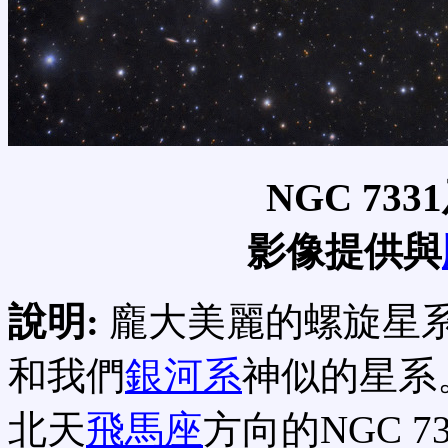
NGC 73
影像提供與
說明:
龐大美麗的螺旋星
和我們
銀河系
神似的星系
北天
飛馬座
方向的NGC 