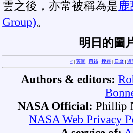
雲之後，亦常被稱為是
鹿舔
Group)
。
明日的圖片
<
|
舊圖
|
目錄
|
搜尋
|
日曆
|
資
Authors & editors:
Ro
Bonne
NASA Official:
Philli
NASA Web Privacy Pol
A service of:
A