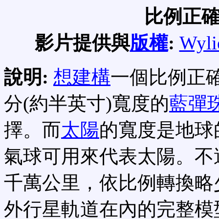
比例正
影片提供與
版權
:
Wyli
說明:
想建構
一個比例正確
分(約半英寸)寬度的
藍彈
擇。而
太陽
的寬度是地球的
氣球可用來代表太陽。不
千萬公里，依比例轉換略
外行星軌道在內的完整模