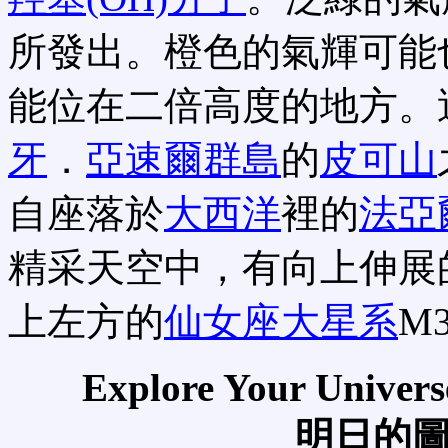
所發出。橙色的氣輝可能
能位在二倍高度的地方。
牙
．
亞速爾群島
的
皮可山
自座落於
大西洋
裡的
法亞
精采天空中，有向上伸展
上左方的
仙女座大星系
M
Explore Your Univer
明日的圖