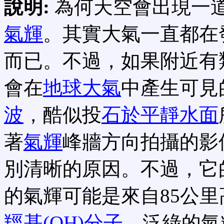
說明:
為何天空會出現一
氣輝
。其實大氣一直都在
而已。不過，如果附近有
會在
地球大氣
中產生可見
波
，酷似投
石於平靜水面
著
氣輝
峰牆方向拍攝的影
別清晰的原因。不過，它
的氣輝可能是來自85公
羥基(OH)分子
。泛綠的氣