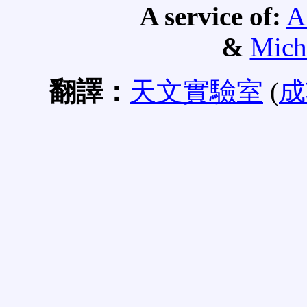
A service of:
A
&
Mich
翻譯：
天文實驗室
(
成