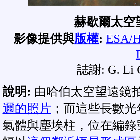
赫歇爾太空
影像提供與
版權
:
ESA/H
誌謝: G. Li 
說明:
由哈伯太空望遠鏡
邇的照片
；而這些長數光
氣體與塵埃柱，位在編錄