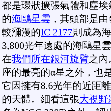
都是環狀擴張氣體和塵埃
的
海鷗星雲
，其頭部是由發
較瀰漫的
IC 2177
則成為
3,800光年遠處的海鷗星
在
我們所在銀河旋臂
之內
座的最亮的α星之外，也
它因擁有8.6光年的近距
的天體。細看這張
大視野