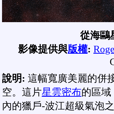
從海鷗
影像提供與
版權
:
Roge
C
說明:
這幅寬廣美麗的併接
空。這片
星雲密布
的區域
內的獵戶-波江超級氣泡