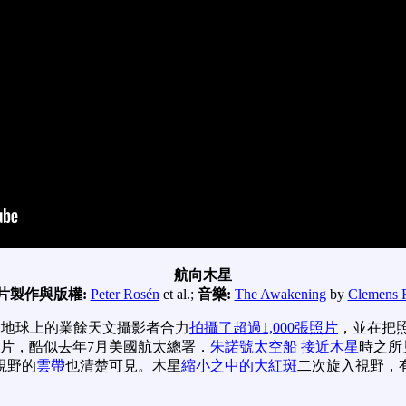
航向木星
片製作與版權:
Peter Rosén
et al.;
音樂:
The Awakening
by
Clemens 
在地球上的業餘天文攝影者合力
拍攝了超過1,000張照片
，並在把
影片，酷似去年7月美國航太總署．
朱諾號太空船
接近木星
時之所
視野的
雲帶
也清楚可見。木星
縮小之中的大紅斑
二次旋入視野，