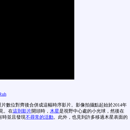
Ruh
照片數位對齊後合併成這幅時序影片。影像拍攝點起始於2014年
見。在
這則影片
開頭時，
木星
是視野中心處的小光球，然後在
有時並且發現
不尋常的活動
。此外，也見到許多移過木星表面的