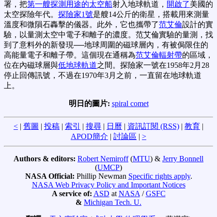
署，把
第一艘探測用途的太空船
射入地球軌道，
開啟了
美國的
太空探險年代。
探險家1號
是艘14公斤的衛星，搭載用來測量
溫度和微隕石轟擊的儀器。此外，它也攜帶了
范艾倫
設計的實
驗，以量測太空中電子和離子的濃度。范艾倫實驗的量測，找
到了意料外的新發現──地球周圍的磁球層內，有被侷限住的
高能量電子和離子帶。這個現在通稱為
范艾倫輻射帶
的區域，
位在內磁球層與
低地球軌道
之間。探險家一號在1958年2月28
停止回傳訊號，不過在1970年3月之前，一直留在地球軌道
上。
明日的圖片:
spiral comet
<
|
舊圖
|
投稿
|
索引
|
搜尋
|
日曆
|
資訊訂閱 (RSS)
|
教育
|
APOD簡介
|
討論區
|
>
Authors & editors:
Robert Nemiroff
(
MTU
) &
Jerry Bonnell
(
UMCP
)
NASA Official:
Phillip Newman
Specific rights apply
.
NASA Web Privacy Policy and Important Notices
A service of:
ASD
at
NASA
/
GSFC
&
Michigan Tech. U.