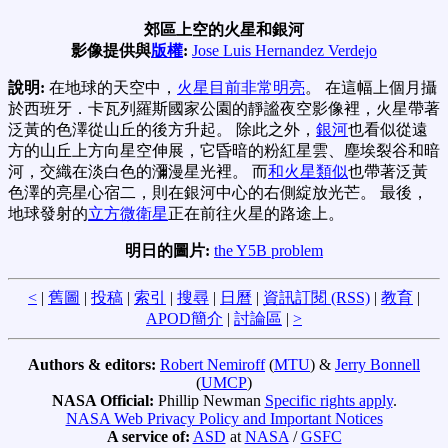
郊區上空的火星和銀河
影像提供與
版權
:
Jose Luis Hernandez Verdejo
說明:
在地球的天空中，
火星目前非常明亮
。 在這幅上個月攝
於西班牙．卡瓦列羅斯國家公園的靜謐夜空影像裡，火星帶著
泛黃的色澤從山丘的後方升起。 除此之外，
銀河
也看似從遠
方的山丘上方向星空伸展，它昏暗的粉紅星雲、塵埃裂谷和暗
河，交織在淡白色的瀰漫星光裡。 而
和火星類似
也帶著泛黃
色澤的亮星心宿二，則在銀河中心的右側綻放光芒。 最後，
地球發射的
立方微衛星
正在前往火星的路途上。
明日的圖片:
the Y5B problem
<
|
舊圖
|
投稿
|
索引
|
搜尋
|
日曆
|
資訊訂閱 (RSS)
|
教育
|
APOD簡介
|
討論區
|
>
Authors & editors:
Robert Nemiroff
(
MTU
) &
Jerry Bonnell
(
UMCP
)
NASA Official:
Phillip Newman
Specific rights apply
.
NASA Web Privacy Policy and Important Notices
A service of:
ASD
at
NASA
/
GSFC