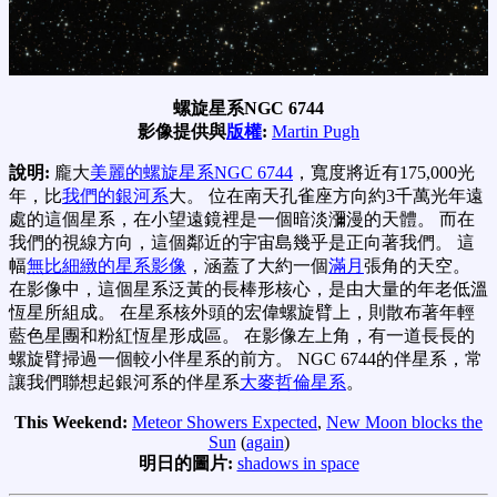
螺旋星系NGC 6744
影像提供與
版權
:
Martin Pugh
說明:
龐大
美麗的螺旋星系NGC 6744
，寬度將近有175,000光
年，比
我們的銀河系
大。 位在南天孔雀座方向約3千萬光年遠
處的這個星系，在小望遠鏡裡是一個暗淡瀰漫的天體。 而在
我們的視線方向，這個鄰近的宇宙島幾乎是正向著我們。 這
幅
無比細緻的星系影像
，涵蓋了大約一個
滿月
張角的天空。
在影像中，這個星系泛黃的長棒形核心，是由大量的年老低溫
恆星所組成。 在星系核外頭的宏偉螺旋臂上，則散布著年輕
藍色星團和粉紅恆星形成區。 在影像左上角，有一道長長的
螺旋臂掃過一個較小伴星系的前方。 NGC 6744的伴星系，常
讓我們聯想起銀河系的伴星系
大麥哲倫星系
。
This Weekend:
Meteor Showers Expected
,
New Moon blocks the
Sun
(
again
)
明日的圖片:
shadows in space