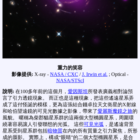
重力的笑容
影像提供:
X-ray -
NASA / CXC
/
J. Irwin et al.
; Optical -
NASA/STScI
說明:
在100多年前的這個月，
愛因斯坦
所發表廣義相對論預
言了引力透鏡現象。 而正也是這種現象，把這些遙遠星系弄
成了這付怪誕的模樣，更為這張結合錢卓拉天文衛星的X射線
和哈伯望遠鏡的可見光數據之影像，帶來了
愛麗斯魔鏡之旅
的
風貌。 暱稱為柴郡貓星系群的這兩個大型橢圓星系，周圍環
繞著容易讓人引發聯想的光弧。 這些
可見光弧
，是遙遠背景
星系受到星系群包括
暗物質
在內的所有質量之引力聚焦，所形
成的蜃影。 實際上，構成“眼睛”的二個大型橢圓星系，是合