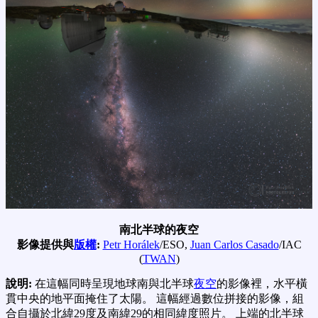
南北半球的夜空
影像提供與
版權
:
Petr Horálek
/ESO,
Juan Carlos Casado
/IAC
(
TWAN
)
說明:
在這幅同時呈現地球南與北半球
夜空
的影像裡，水平橫
貫中央的地平面掩住了太陽。 這幅經過數位拼接的影像，組
合自攝於北緯29度及南緯29的相同緯度照片。 上端的北半球