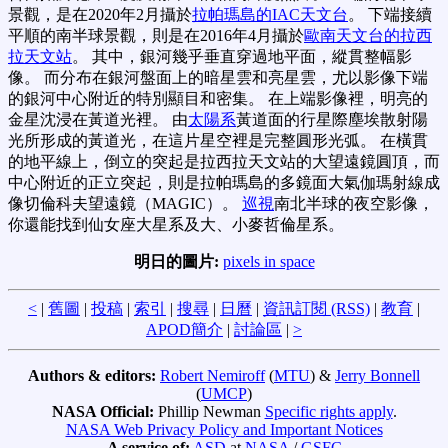
景觀，是在2020年2月攝於
拉帕瑪島的IAC天文台
。 下端接續
平順的南半球景觀，則是在2016年4月攝於
歐南天文台的拉西
拉天文站
。 其中，銀河幾乎垂直穿過地平面，縱貫整幅影
像。 而分布在銀河盤面上的暗星雲和亮星雲，尤以影像下端
的銀河中心附近的特別顯目和密集。 在上端影像裡，明亮的
金星沈浸在黃道光裡。 由
太陽系
黃道面的行星際塵埃散射陽
光所形成的黃道光，在這片星空裡是完整圓形光弧。 在橫貫
的地平線上，倒立的突起是拉西拉天文站的大望遠鏡圓頂，而
中心附近的正立突起，則是拉帕瑪島的多鏡面大氣伽瑪射線成
像切倫科夫望遠鏡（MAGIC）。
巡視
南北半球的夜空影像，
你還能找到仙女座大星系及大、小麥哲倫星系。
明日的圖片:
pixels in space
<
|
舊圖
|
投稿
|
索引
|
搜尋
|
日曆
|
資訊訂閱 (RSS)
|
教育
|
APOD簡介
|
討論區
|
>
Authors & editors:
Robert Nemiroff
(
MTU
) &
Jerry Bonnell
(
UMCP
)
NASA Official:
Phillip Newman
Specific rights apply
.
NASA Web Privacy Policy and Important Notices
A service of:
ASD
at
NASA
/
GSFC