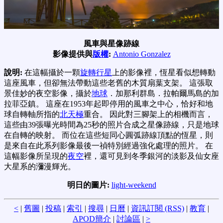
風車與星像跡線
影像提供與
版權
:
Antonio Gonzalez
說明:
在這幅攝於一顆
旋轉行星
上的影像裡，恆星看似想轉動
這座風車，但卻無法帶動這些老舊的木質扇葉支架。 這張取
景佳妙的夜空影像，攝於
地球
．加那利群島．拉帕爾馬島的加
拉菲亞鎮。 這座在1953年起即停用的風車之中心，恰好和地
球自轉軸所指的
北天極
重合。 因此對三腳架上的相機而言，
這些由39張曝光時間為25秒的照片合成之星像跡線，只是地球
在自轉的映射。 而位在這些短同心圓弧跡線頂點的恆星，則
是來自在此系列影像最後一禎特別經過強化處理的照片。 在
這幅影像所呈現的
夜空
裡，還可見到冬季銀河的淡影及仙女座
大星系的瀰漫輝光。
明日的圖片:
light-weekend
<
|
舊圖
|
投稿
|
索引
|
搜尋
|
日曆
|
資訊訂閱 (RSS)
|
教育
|
APOD簡介
|
討論區
|
>