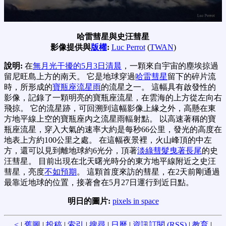
哈雷彗星與史汪彗星
影像提供與
版權
:
Luc Perrot
(
TWAN
)
說明:
在
無月光干擾的5月3日清晨
，一顆來自宇宙的塵埃掠過
留尼旺島上方的南天。 它是地球穿過
哈雷彗星
留下的碎片流
時，所形成的
寶瓶座流星雨
的流星之一。 這幅具有啟發性的
影像，記錄了一顆明亮的寶瓶座流星，在雲海的上方從左向右
飛掠。 它的流星跡，可回溯到這幅影像上緣之外，高懸在東
方地平線上空的寶瓶座內之流星雨輻射點。 以高速著稱的寶
瓶座流星，穿入大氣的速率大約是每秒66公里，發光的高度在
地表上方約100公里之處。 在這幅夜景裡，火山峰頂的中左
方，還可以見到離地球約6光分，頂著
淡綠彗髮曳著長尾
的史
汪彗星。 目前出現在北天曙光時分的東方地平線附近之史汪
彗星，亮度
不如預期
。 這顆首度來訪的彗星，在2天前剛通過
最靠近地球的位置，接著會在5月27日運行到近日點。
明日的圖片:
pixels in space
<
|
舊圖
|
投稿
|
索引
|
搜尋
|
日曆
|
資訊訂閱 (RSS)
|
教育
|