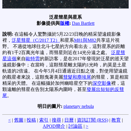
泛星彗星與星系
影像提供與
版權
:
Dan Bartlett
說明:
在這幅令人驚艷攝於5月22/23日晚的精采望遠鏡影像
裡，
泛星彗星（C/2017 T2）
和星系
M81與M82
共享這片視
野。 不過從地球往北斗七星的方向看出去，這對星系的距離
約有1千2百萬光年遠，而彗星則近在14光分遠之處。
泛星彗
星這個
來自
歐特雲
的新訪客，是在2017年發現於泛星的巡天望
遠鏡影像中；在當時，這顆彗星離太陽約1光時，約莫是土星
軌道的2倍遠。 在今年5月4日通過近日點之後，對使用望遠鏡
的觀星者來說，這顆曳著美麗
彗髮和塵埃尾
的彗星，算是相當
精采的天體。 在這幅攝於加州幽暗星空下的
深空影像
裡，這
顆遠離的彗星在告別太陽系內圍時，甚至
發展出短短的反彗
尾
。
明日的圖片:
planetary nebula
<
|
舊圖
|
投稿
|
索引
|
搜尋
|
日曆
|
資訊訂閱 (RSS)
|
教育
|
APOD簡介
|
討論區
|
>