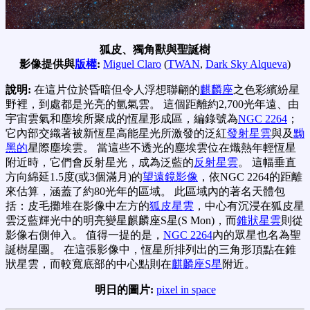
狐皮、獨角獸與聖誕樹
影像提供與
版權
:
Miguel Claro
(
TWAN
,
Dark Sky Alqueva
)
說明:
在這片位於昏暗但令人浮想聯翩的
麒麟座
之色彩繽紛星
野裡，到處都是光亮的氫氣雲。 這個距離約2,700光年遠、由
宇宙雲氣和塵埃所聚成的恆星形成區，編錄號為
NGC 2264
；
它內部交織著被新恆星高能星光所激發的泛紅
發射星雲
與及
黝
黑的
星際塵埃雲。 當這些不透光的塵埃雲位在熾熱年輕恆星
附近時，它們會反射星光，成為泛藍的
反射星雲
。 這幅垂直
方向綿延1.5度(或3個滿月)的
望遠鏡影像
，依NGC 2264的距離
來估算，涵蓋了約80光年的區域。 此區域內的著名天體包
括：皮毛攤堆在影像中左方的
狐皮星雲
，中心有沉浸在狐皮星
雲泛藍輝光中的明亮變星麒麟座S星(S Mon)，而
錐狀星雲
則從
影像右側伸入。 值得一提的是，
NGC 2264
內的眾星也名為聖
誕樹星團。 在這張影像中，恆星所排列出的三角形頂點在錐
狀星雲，而較寬底部的中心點則在
麒麟座S星
附近。
明日的圖片:
pixel in space