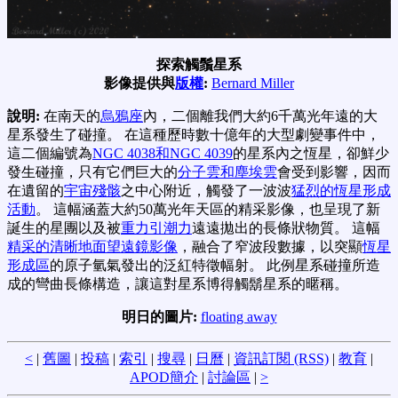
探索觸鬚星系
影像提供與
版權
:
Bernard Miller
說明:
在南天的
烏鴉座
內，二個離我們大約6千萬光年遠的大
星系發生了碰撞。 在這種歷時數十億年的大型劇變事件中，
這二個編號為
NGC 4038和NGC 4039
的星系內之恆星，卻鮮少
發生碰撞，只有它們巨大的
分子雲和塵埃雲
會受到影響，因而
在遺留的
宇宙殘骸
之中心附近，觸發了一波波
猛烈的恆星形成
活動
。 這幅涵蓋大約50萬光年天區的精采影像，也呈現了新
誕生的星團以及被
重力引潮力
遠遠拋出的長條狀物質。 這幅
精采的清晰地面望遠鏡影像
，融合了窄波段數據，以突顯
恆星
形成區
的原子氫氣發出的泛紅特徵幅射。 此例星系碰撞所造
成的彎曲長條構造，讓這對星系博得觸鬍星系的暱稱。
明日的圖片:
floating away
<
|
舊圖
|
投稿
|
索引
|
搜尋
|
日曆
|
資訊訂閱 (RSS)
|
教育
|
APOD簡介
|
討論區
|
>