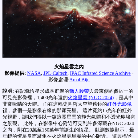
火焰星雲之內
影像提供:
NASA
,
JPL-Caltech
,
IPAC Infrared Science Archive
-
影像處理:
Amal Biju
說明:
在記錄恆星形成區群聚的
獵人腰帶
與最東側的參宿一的
可見光影像裡，1,400光年遠的
火焰星雲 (NGC 2024)
，是其中
非常吸睛的天體。 而在這幅史匹哲太空望遠鏡的
紅外光影像
裡，參宿一是影像右緣的那顆亮星。 這片寬約15光年的紅外
光視野，讓我們得以一窺這團星雲的輝光氣體和不透光塵埃內
之景觀。 此外，在影像中心附近可見到許多深藏在NGC 2024
之內，剛在20萬至150萬年前誕生的恆星。 觀測數據顯示，最
年輕的恆星反而聚集在火焰星雲星團的中心附近。 這與描述