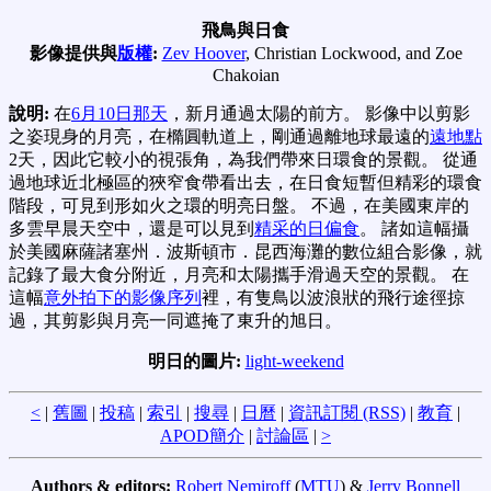
飛鳥與日食
影像提供與
版權
:
Zev Hoover
, Christian Lockwood, and Zoe
Chakoian
說明:
在
6月10日那天
，新月通過太陽的前方。 影像中以剪影
之姿現身的月亮，在橢圓軌道上，剛通過離地球最遠的
遠地點
2天，因此它較小的視張角，為我們帶來日環食的景觀。 從通
過地球近北極區的狹窄食帶看出去，在日食短暫但精彩的環食
階段，可見到形如火之環的明亮日盤。 不過，在美國東岸的
多雲早晨天空中，還是可以見到
精采的日偏食
。 諸如這幅攝
於美國麻薩諸塞州．波斯頓市．昆西海灘的數位組合影像，就
記錄了最大食分附近，月亮和太陽攜手滑過天空的景觀。 在
這幅
意外拍下的影像序列
裡，有隻鳥以波浪狀的飛行途徑掠
過，其剪影與月亮一同遮掩了東升的旭日。
明日的圖片:
light-weekend
<
|
舊圖
|
投稿
|
索引
|
搜尋
|
日曆
|
資訊訂閱 (RSS)
|
教育
|
APOD簡介
|
討論區
|
>
Authors & editors:
Robert Nemiroff
(
MTU
) &
Jerry Bonnell