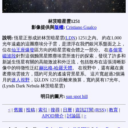
林茨暗星雲1251
影像提供與
版權
:
Cristiano Gualco
說明:
恆星正形成於林茨暗星雲(
LDN
) 1251之內。 約在1,000
光年遠處的這團塵埃分子雲，是漂浮在我們銀河系盤面之上，
位在
仙王座爆發
區方向的暗星雲複合體之一部分。 在
各個電
磁波段
針對這個黝黑星際塵埃雲所進行的探索，發現了許多和
新誕生恆星有關的高能激波和外泛流，包括散布在這張清晰影
像中的特徵性泛紅
赫比格-哈羅天體
。 在視野中，還有藏在廣
袤塵埃雲後方，隱約可見的遙遠背景星系。 這片寬超過2個滿
月的
迷人視野
，以LDN 1251距離來換算，寬約莫有17光年。
(Lynds Dark Nebula 林茨暗星雲)
明日的圖片:
sun spot hill
<
|
舊圖
|
投稿
|
索引
|
搜尋
|
日曆
|
資訊訂閱 (RSS)
|
教育
|
APOD簡介
|
討論區
|
>