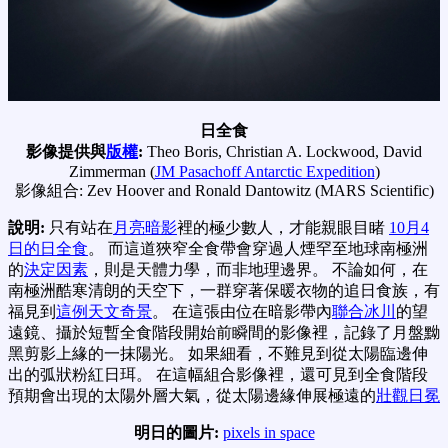
日全食
影像提供與
版權
:
Theo Boris, Christian A. Lockwood, David
Zimmerman (
JM Pasachoff Antarctic Expedition
)
影像組合: Zev Hoover and Ronald Dantowitz (MARS Scientific)
說明:
只有站在
月亮暗影
裡的極少數人，才能親眼目睹
10月4
日的日全食
。 而這道狹窄全食帶會穿過人煙罕至地球南極洲
的
決定因素
，則是天體力學，而非地理邊界。 不論如何，在
南極洲酷寒清朗的天空下，一群穿著保暖衣物的追日食族，有
福見到
這例天文奇景
。 在這張由位在暗影帶內
聯合冰川
的望
遠鏡、攝於短暫全食階段開始前瞬間的影像裡，記錄了月盤黝
黑剪影上緣的一抹陽光。 如果細看，不難見到從太陽臨邊伸
出的弧狀粉紅日珥。 在這幅組合影像裡，還可見到全食階段
預期會出現的太陽外層大氣，從太陽邊緣伸展極遠的
壯觀日冕
明日的圖片:
pixels in space