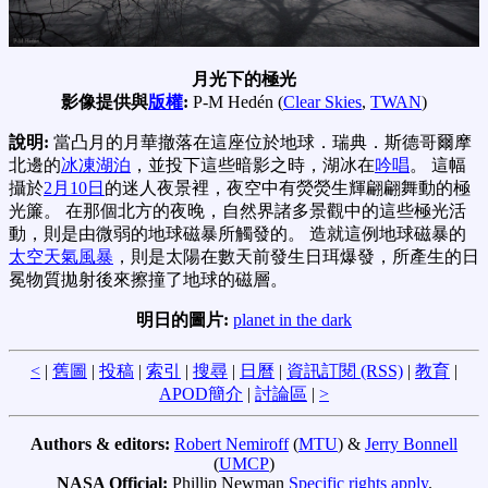
月光下的極光
影像提供與
版權
:
P-M Hedén (
Clear Skies
,
TWAN
)
說明:
當凸月的月華撤落在這座位於地球．瑞典．斯德哥爾摩
北邊的
冰凍湖泊
，並投下這些暗影之時，湖冰在
吟唱
。 這幅
攝於
2月10日
的迷人夜景裡，夜空中有熒熒生輝翩翩舞動的極
光簾。 在那個北方的夜晚，自然界諸多景觀中的這些極光活
動，則是由微弱的地球磁暴所觸發的。 造就這例地球磁暴的
太空天氣風暴
，則是太陽在數天前發生日珥爆發，所產生的日
冕物質拋射後來擦撞了地球的磁層。
明日的圖片:
planet in the dark
<
|
舊圖
|
投稿
|
索引
|
搜尋
|
日曆
|
資訊訂閱 (RSS)
|
教育
|
APOD簡介
|
討論區
|
>
Authors & editors:
Robert Nemiroff
(
MTU
) &
Jerry Bonnell
(
UMCP
)
NASA Official:
Phillip Newman
Specific rights apply
.