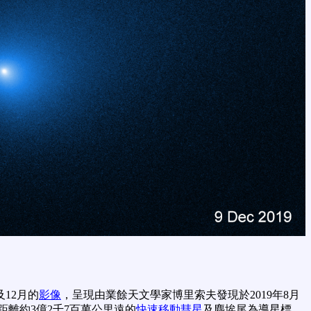
12月的
影像
，呈現由業餘天文學家博里索夫發現於2019年8月
離約3億2千7百萬公里遠的
快速移動彗星
及塵埃尾為導星標