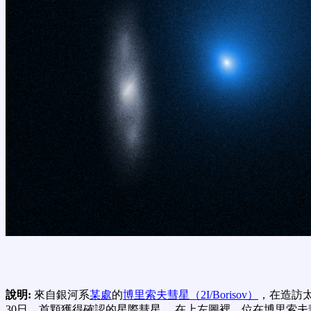
說明:
來自銀河系
某處
的
博里索夫彗星（2I/Borisov）
，在造訪太
30日、首顆獲得確認的星際彗星。 在上左圖裡，位在博里索