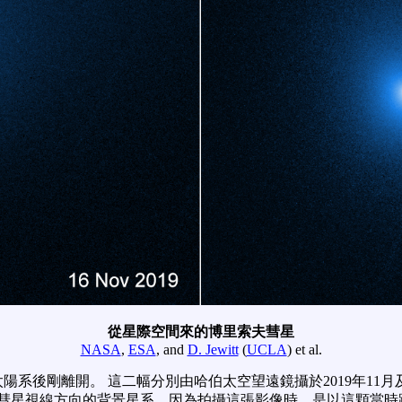
從星際空間來的博里索夫彗星
NASA
,
ESA
, and
D. Jewitt
(
UCLA
) et al.
陽系後剛離開。 這二幅分別由哈伯太空望遠鏡攝於2019年11月及
夫彗星視線方向的背景星系，因為拍攝這張影像時，是以這顆當時距