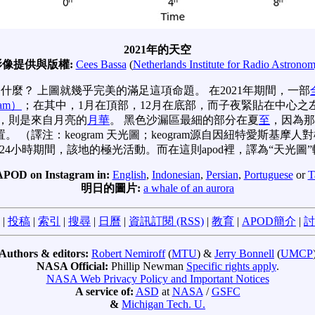
2021年的天空
影像提供與版權:
Cees Bassa
(
Netherlands Institute for Radio Astrono
麼？ 上圖就幾乎完美的滿足這項命題。 在2021年期間，一部
am）
；在其中，1月在頂部，12月在底部，而子夜緊貼在中心之
，則是來自月亮的
月華
。 黑色沙漏區最細的部分在夏
至
，因為那
譯注：keogram 天光圖；keogram源自因紐特愛斯基摩人對極
24小時期間，該地的極光活動。而在這則apod裡，譯為“天光圖
APOD on Instagram in:
English
,
Indonesian
,
Persian
,
Portuguese
or
T
明日的圖片:
a whale of an aurora
|
投稿
|
索引
|
搜尋
|
日曆
|
資訊訂閱 (RSS)
|
教育
|
APOD簡介
|
討
Authors & editors:
Robert Nemiroff
(
MTU
) &
Jerry Bonnell
(
UMCP
NASA Official:
Phillip Newman
Specific rights apply
.
NASA Web Privacy Policy and Important Notices
A service of:
ASD
at
NASA
/
GSFC
&
Michigan Tech. U.