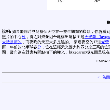
說明:
如果能同時見到整個天空在一整年期間的樣貌，你會看到什
照片的中心
列
，將之對齊並組合建構出這幅主題
天光圖（keogr
大抵是藍的
，而夜晚的天空大多是黑的。 穿過夜空的12道
光帶
而一年前的北半球春
分
，位在這幅天光圖大約四分之三高的位置。 （
間，縱向為在對應時間點拍下的極光，故keogram極光圖呈現在
Follow 
<
|
舊圖