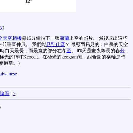
my
)
全天空相機
每15分鐘拍下一張
荷蘭
上空的照片。 然後取出這些
左並垂直伸展。 我們能
見到什麼
？ 最顯而易見的：白畫的天空
時白天最長，而最寬的部分在冬
至
。 昨天是畫夜等長的春
分
，
光的稱呼Keoeeit。在極光的keogram裡，組合圖的橫軸是時
”較適當。）
aiwanese
論區
|
>
)