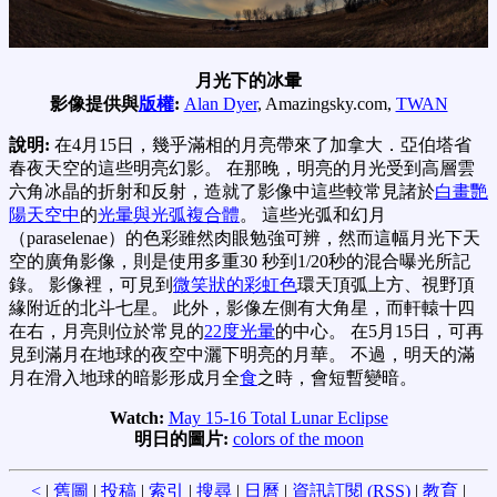
月光下的冰暈
影像提供與
版權
:
Alan Dyer
, Amazingsky.com,
TWAN
說明:
在4月15日，幾乎滿相的月亮帶來了加拿大．亞伯塔省
春夜天空的這些明亮幻影。 在那晚，明亮的月光受到高層雲
六角冰晶的折射和反射，造就了影像中這些較常見諸於
白畫艷
陽天空中
的
光暈與光弧複合體
。 這些光弧和幻月
（paraselenae）的色彩雖然肉眼勉強可辨，然而這幅月光下天
空的廣角影像，則是使用多重30 秒到1/20秒的混合曝光所記
錄。 影像裡，可見到
微笑狀的彩虹色
環天頂弧上方、視野頂
緣附近的北斗七星。 此外，影像左側有大角星，而軒轅十四
在右，月亮則位於常見的
22度光暈
的中心。 在5月15日，可再
見到滿月在地球的夜空中灑下明亮的月華。 不過，明天的滿
月在滑入地球的暗影形成月全
食
之時，會短暫變暗。
Watch:
May 15-16 Total Lunar Eclipse
明日的圖片:
colors of the moon
<
|
舊圖
|
投稿
|
索引
|
搜尋
|
日曆
|
資訊訂閱 (RSS)
|
教育
|