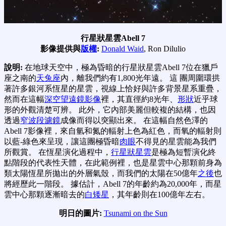
行星狀星雲Abell 7
影像提供與
版權
:
Donald Waid
, Ron Dilulio
說明:
在地球天空中，極為昏暗的行星狀星雲Abell 7位在獵戶
座之南的
天兔座
內，離我們約有1,800光年遠。 這 團周圍環拱
著許多銀河系恆星的星雲，視線上恰好與許多背景星系重疊，
然而在這幅
深空望遠鏡影像
裡，其直徑約8光年、
形狀
近乎球
形的外觀清楚可辨。 此外，它內部美麗但較複的結構，也因
透過
窄波段濾鏡
成像而得以突顯出來。 在這幅自然色澤的
Abell 7影像裡，來自氫和氮的輻射上色為紅色，而氧的輻射則
以藍-綠色來呈現，讓這團極昏暗
肉眼
不得見的星雲能為我們
所觀賞。 在恆星演化過程中，
行星狀星雲
是極為短暫演化終
點階段的代表性天體，在此範例裡，也是星雲中心那顆前身為
類太陽恆星所拋出的外層氣殼，而我們的太陽在50億年
之後
也
將經歷此一階段。 據估計，Abell 7的年齡約為20,000年，而星
雲中心那顆逐漸暗去的
白矮星
，其年齡則在100億年左右。
明日的圖片:
Tsunami on the Sun