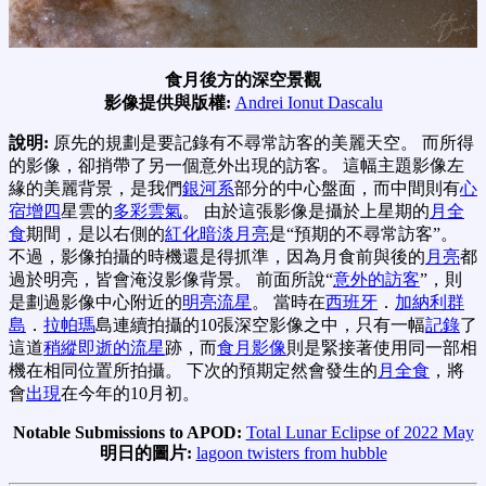
食月後方的深空景觀
影像提供與版權:
Andrei Ionut Dascalu
說明:
原先的規劃是要記錄有不尋常訪客的美麗天空。 而所得
的影像，卻捎帶了另一個意外出現的訪客。 這幅主題影像左
緣的美麗背景，是我們
銀河系
部分的中心盤面，而中間則有
心
宿增四
星雲的
多彩雲氣
。 由於這張影像是攝於上星期的
月全
食
期間，是以右側的
紅化暗淡月亮
是“預期的不尋常訪客”。
不過，影像拍攝的時機還是得抓準，因為月食前與後的
月亮
都
過於明亮，皆會淹沒影像背景。 前面所說“
意外的訪客
”，則
是劃過影像中心附近的
明亮流星
。 當時在
西班牙
．
加納利群
島
．
拉帕瑪
島連續拍攝的10張深空影像之中，只有一幅
記錄
了
這道
稍縱即逝的流星
跡，而
食月影像
則是緊接著使用同一部相
機在相同位置所拍攝。 下次的預期定然會發生的
月全食
，將
會
出現
在今年的10月初。
Notable Submissions to APOD:
Total Lunar Eclipse of 2022 May
明日的圖片:
lagoon twisters from hubble