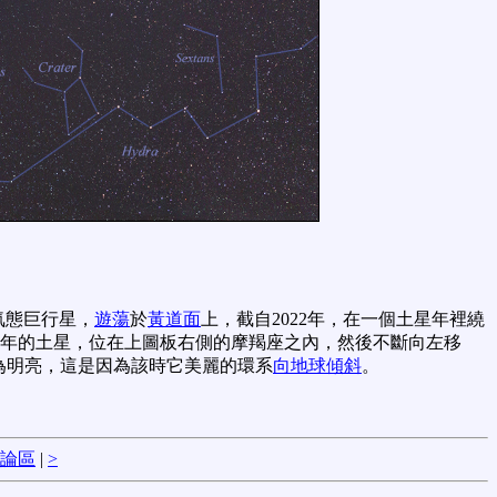
氣態巨行星，
遊蕩
於
黃道面
上，截自2022年，在一個土星年裡繞
93年的土星，位在上圖板右側的摩羯座之內，然後不斷向左移
看來較為明亮，這是因為該時它美麗的環系
向地球傾斜
。
論區
|
>