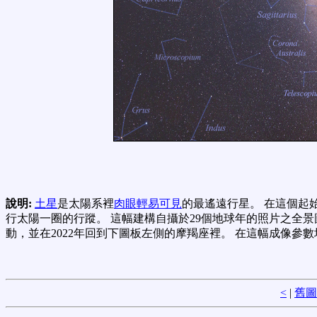
說明:
土星
是太陽系裡
肉眼輕易可見
的最遙遠行星。 在這個起
行太陽一圈的行蹤。 這幅建構自攝於29個地球年的照片之全景
動，並在2022年回到下圖板左側的摩羯座裡。 在這幅成像參數均一
<
|
舊圖