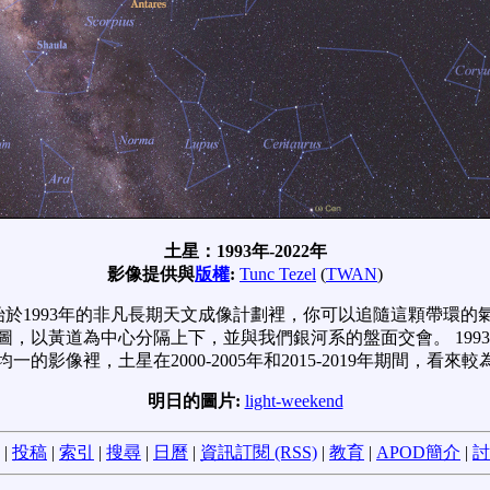
土星：1993年-2022年
影像提供與
版權
:
Tunc Tezel
(
TWAN
)
始於1993年的非凡長期天文成像計劃裡，你可以追隨這顆帶環的
圖，以黃道為中心分隔上下，並與我們銀河系的盤面交會。 19
的影像裡，土星在2000-2005年和2015-2019年期間，
明日的圖片:
light-weekend
|
投稿
|
索引
|
搜尋
|
日曆
|
資訊訂閱 (RSS)
|
教育
|
APOD簡介
|
討