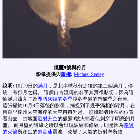
獵鷹9號與狩月
影像提供與
版權
:
Michael Seeley
說明:
10月9日的
滿月
，是北半球秋分之後的第二個滿月，傳
統上有狩月之稱。 這個自古流傳的名字其實很貼切，因為這
輪滿月照亮了為
即將來臨的冬季
渡冬準備的狩獵季之夜晚。
這張攝於10月8日落後的影像，捕捉到了幾乎滿相的狩月，在
佛羅里達州太空海岸的天空冉冉升起。 從攝影者所在的位置
看出去，由地面
發射升空
的獵鷹9號火箭看似刺穿了明亮的月
盤。 而月盤的邊緣之所以會出現波紋和條紋，則是因為
路過
的火箭
所產生的
超音速
震波，改變了大氣的折射率所致。