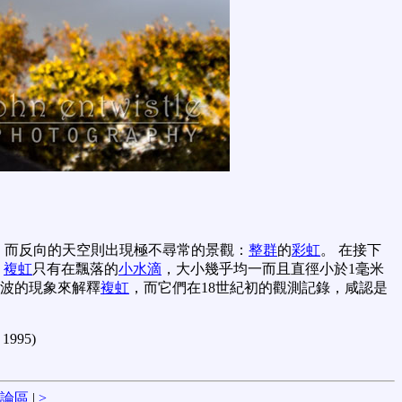
，而反向的天空則出現極不尋常的景觀：
整群
的
彩虹
。 在接下
。
複虹
只有在飄落的
小水滴
，大小幾乎均一而且直徑小於1毫米
用波的現象來解釋
複虹
，而它們在18世紀初的觀測記錄，咸認是
 1995)
論區
|
>