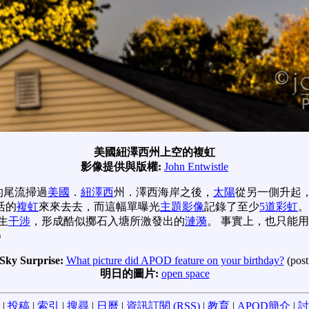
美國紐澤西州上空的複虹
影像提供與版權:
John Entwistle
的尾流掃過
美國
．
紐澤西
州．澤西海岸之後，
太陽
從另一側升起
活的
複虹
來來去去，而這幅單曝光
主題影像
記錄了至少
5道彩虹
生
干涉
，形成酷似擲石入塘所激發出的
漣漪
。 事實上，也只能
虹）
Sky Surprise:
What picture did APOD feature on your birthday?
(post
明日的圖片:
open space
|
投稿
|
索引
|
搜尋
|
日曆
|
資訊訂閱 (RSS)
|
教育
|
APOD簡介
|
討