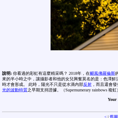
說明:
你看過的彩虹有這麼精采嗎？ 2018年，在
颶風佛羅倫斯
來的半小時之中，讓攝影者和他的女兒興奮莫名的是：色澤鮮
時才會形成。 此時，陽光不只是從水滴內部
反射
，而且還會發
光的波動特質
之早期支持證據。（Supernumerary rainbows 複
Your 
<
|
舊圖